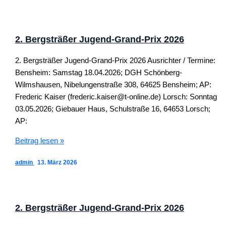
Grand-
Prix
2026
2. Bergsträßer Jugend-Grand-Prix 2026
2. Bergsträßer Jugend-Grand-Prix 2026 Ausrichter / Termine:
Bensheim: Samstag 18.04.2026; DGH Schönberg-
Wilmshausen, Nibelungenstraße 308, 64625 Bensheim; AP:
Frederic Kaiser (frederic.kaiser@t-online.de) Lorsch: Sonntag
03.05.2026; Giebauer Haus, Schulstraße 16, 64653 Lorsch;
AP:
2.
Beitrag lesen »
Bergsträßer
admin
13. März 2026
Jugend-
Grand-
Prix
2026
2. Bergsträßer Jugend-Grand-Prix 2026