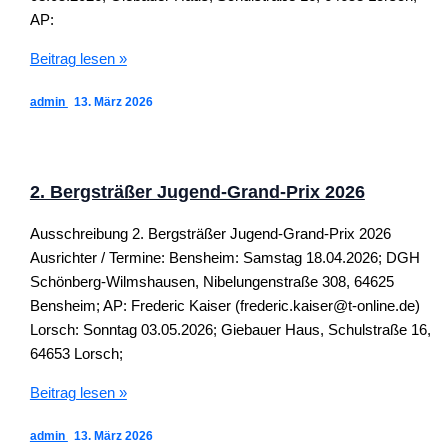
AP:
2.
Beitrag lesen »
Bergsträßer
admin
13. März 2026
Jugend-
Grand-
Prix
2026
2. Bergsträßer Jugend-Grand-Prix 2026
Ausschreibung 2. Bergsträßer Jugend-Grand-Prix 2026
Ausrichter / Termine: Bensheim: Samstag 18.04.2026; DGH
Schönberg-Wilmshausen, Nibelungenstraße 308, 64625
Bensheim; AP: Frederic Kaiser (frederic.kaiser@t-online.de)
Lorsch: Sonntag 03.05.2026; Giebauer Haus, Schulstraße 16,
64653 Lorsch;
2.
Beitrag lesen »
Bergsträßer
admin
13. März 2026
Jugend-