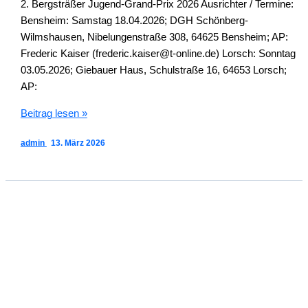
2. Bergsträßer Jugend-Grand-Prix 2026 Ausrichter / Termine:
Bensheim: Samstag 18.04.2026; DGH Schönberg-
Wilmshausen, Nibelungenstraße 308, 64625 Bensheim; AP:
Frederic Kaiser (frederic.kaiser@t-online.de) Lorsch: Sonntag
03.05.2026; Giebauer Haus, Schulstraße 16, 64653 Lorsch;
AP:
2.
Beitrag lesen »
Bergsträßer
admin
13. März 2026
Jugend-
Grand-
Prix
2026