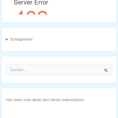
Schlagwörter
S
u
c
h
e
n
n
Hier kann man direkt den Verein unterstützen:
a
c
h