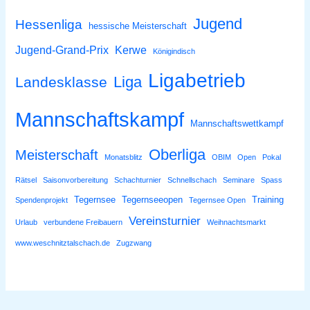
Jugend
Hessenliga
hessische Meisterschaft
Jugend-Grand-Prix
Kerwe
Königindisch
Ligabetrieb
Liga
Landesklasse
Mannschaftskampf
Mannschaftswettkampf
Oberliga
Meisterschaft
Monatsblitz
OBIM
Open
Pokal
Rätsel
Saisonvorbereitung
Schachturnier
Schnellschach
Seminare
Spass
Tegernsee
Tegernseeopen
Training
Spendenprojekt
Tegernsee Open
Vereinsturnier
Urlaub
verbundene Freibauern
Weihnachtsmarkt
www.weschnitztalschach.de
Zugzwang