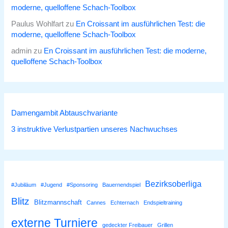
moderne, quelloffene Schach-Toolbox
Paulus Wohlfart
zu
En Croissant im ausführlichen Test: die
moderne, quelloffene Schach-Toolbox
admin
zu
En Croissant im ausführlichen Test: die moderne,
quelloffene Schach-Toolbox
Damengambit Abtauschvariante
3 instruktive Verlustpartien unseres Nachwuchses
Bezirksoberliga
#Jubiläum
#Jugend
#Sponsoring
Bauernendspiel
Blitz
Blitzmannschaft
Cannes
Echternach
Endspieltraining
externe Turniere
gedeckter Freibauer
Grillen