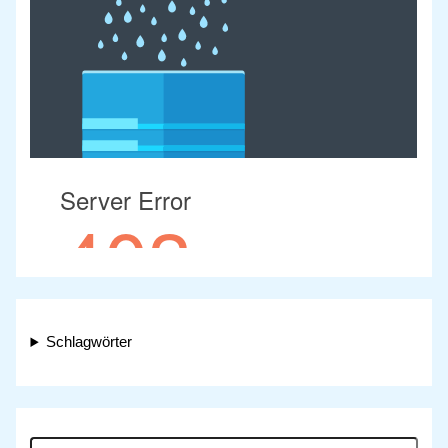
Schlagwörter
S