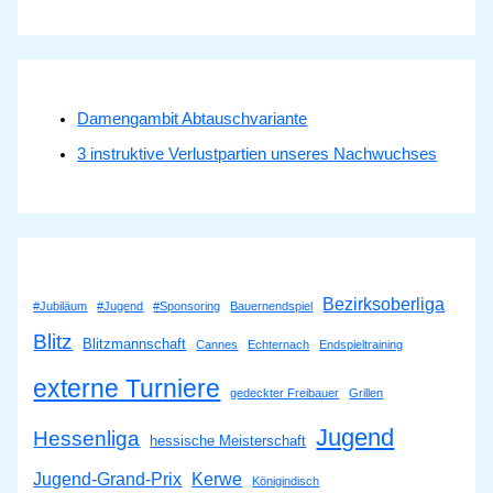
Damengambit Abtauschvariante
3 instruktive Verlustpartien unseres Nachwuchses
Bezirksoberliga
#Jubiläum
#Jugend
#Sponsoring
Bauernendspiel
Blitz
Blitzmannschaft
Cannes
Echternach
Endspieltraining
externe Turniere
gedeckter Freibauer
Grillen
Jugend
Hessenliga
hessische Meisterschaft
Jugend-Grand-Prix
Kerwe
Königindisch