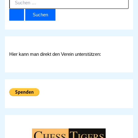
u
c
h
e
n
n
a
c
Hier kann man direkt den Verein unterstützen:
h
: