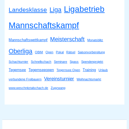
Ligabetrieb
Liga
Landesklasse
Mannschaftskampf
Meisterschaft
Mannschaftswettkampf
Monatsblitz
Oberliga
OBIM
Open
Pokal
Rätsel
Saisonvorbereitung
Schachturnier
Schnellschach
Seminare
Spass
Spendenprojekt
Tegernsee
Tegernseeopen
Training
Tegernsee Open
Urlaub
Vereinsturnier
verbundene Freibauern
Weihnachtsmarkt
www.weschnitztalschach.de
Zugzwang