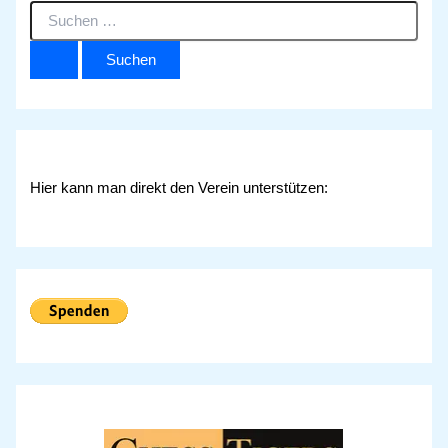
S
u
c
h
e
n
n
a
c
Hier kann man direkt den Verein unterstützen:
h
: