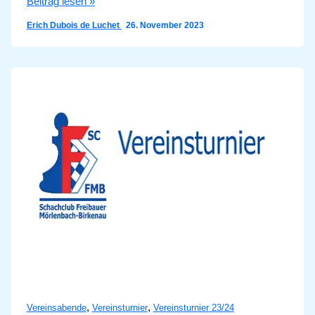
1.
Beitrag lesen »
Runde
Erich Dubois de Luchet
26. November 2023
Vereinsturnier
,
,
Vereinsabende
Vereinsturnier
Vereinsturnier 23/24