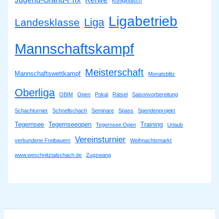
Königindisch
Ligabetrieb
Liga
Landesklasse
Mannschaftskampf
Meisterschaft
Mannschaftswettkampf
Monatsblitz
Oberliga
OBIM
Open
Pokal
Rätsel
Saisonvorbereitung
Schachturnier
Schnellschach
Seminare
Spass
Spendenprojekt
Tegernsee
Tegernseeopen
Training
Tegernsee Open
Urlaub
Vereinsturnier
verbundene Freibauern
Weihnachtsmarkt
www.weschnitztalschach.de
Zugzwang