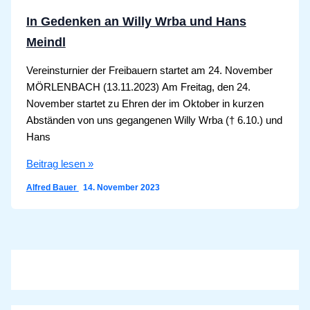
In Gedenken an Willy Wrba und Hans
Meindl
Vereinsturnier der Freibauern startet am 24. November
MÖRLENBACH (13.11.2023) Am Freitag, den 24.
November startet zu Ehren der im Oktober in kurzen
Abständen von uns gegangenen Willy Wrba († 6.10.) und
Hans
In
Beitrag lesen »
Gedenken
Alfred Bauer
14. November 2023
an
Willy
Wrba
und
Hans
Meindl