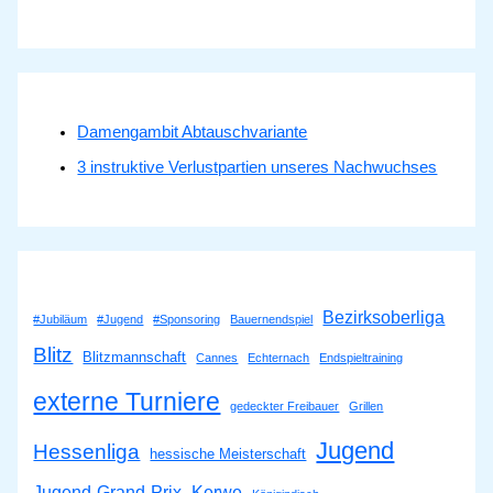
Damengambit Abtauschvariante
3 instruktive Verlustpartien unseres Nachwuchses
Bezirksoberliga
#Jubiläum
#Jugend
#Sponsoring
Bauernendspiel
Blitz
Blitzmannschaft
Cannes
Echternach
Endspieltraining
externe Turniere
gedeckter Freibauer
Grillen
Jugend
Hessenliga
hessische Meisterschaft
Jugend-Grand-Prix
Kerwe