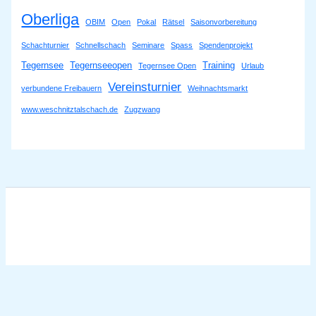
Oberliga
OBIM
Open
Pokal
Rätsel
Saisonvorbereitung
Schachturnier
Schnellschach
Seminare
Spass
Spendenprojekt
Tegernsee
Tegernseeopen
Training
Tegernsee Open
Urlaub
Vereinsturnier
verbundene Freibauern
Weihnachtsmarkt
www.weschnitztalschach.de
Zugzwang