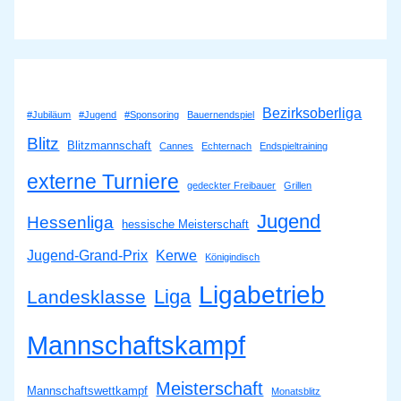
Bezirksoberliga
#Jubiläum
#Jugend
#Sponsoring
Bauernendspiel
Blitz
Blitzmannschaft
Cannes
Echternach
Endspieltraining
externe Turniere
gedeckter Freibauer
Grillen
Jugend
Hessenliga
hessische Meisterschaft
Jugend-Grand-Prix
Kerwe
Königindisch
Ligabetrieb
Liga
Landesklasse
Mannschaftskampf
Meisterschaft
Mannschaftswettkampf
Monatsblitz