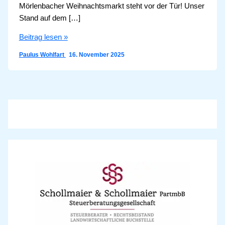
Mörlenbacher Weihnachtsmarkt steht vor der Tür! Unser
Stand auf dem […]
Zwei
Beitrag lesen »
Wochen
Paulus Wohlfart
16. November 2025
bis
zur
Weinachtsmarktpremiere!
PLUS:
Tabellenführer
kommt
zum
Hessenligaspiel!