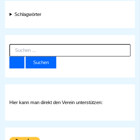
Schlagwörter
S
u
c
h
e
n
n
a
c
Hier kann man direkt den Verein unterstützen:
h
: