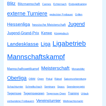
Blitz
Blitzmannschaft
Cannes
Echternach
Endspieltraining
externe Turniere
gedeckter Freibauer
Grillen
Jugend
Hessenliga
hessische Meisterschaft
Jugend-Grand-Prix
Kerwe
Königindisch
Ligabetrieb
Liga
Landesklasse
Mannschaftskampf
Meisterschaft
Mannschaftswettkampf
Monatsblitz
Oberliga
OBIM
Open
Pokal
Rätsel
Saisonvorbereitung
Schachturnier
Schnellschach
Seminare
Spass
Spendenprojekt
Tegernsee
Tegernseeopen
Training
Tegernsee Open
Urlaub
Vereinsturnier
verbundene Freibauern
Weihnachtsmarkt